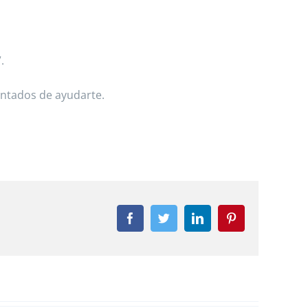
.
antados de ayudarte.
Facebook
Twitter
LinkedIn
Pinterest