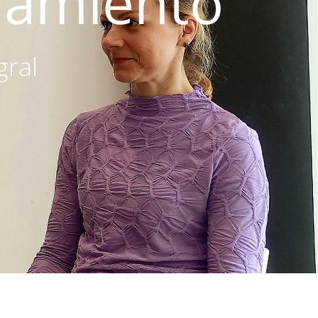
ñamiento
gral