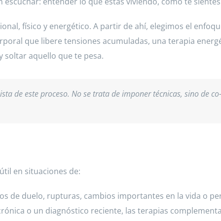
escuchar: entender lo que estás viviendo, cómo te sientes 
al, físico y energético. A partir de ahí, elegimos el enfoq
orporal que libere tensiones acumuladas, una terapia energét
soltar aquello que te pesa.
sta de este proceso. No se trata de imponer técnicas, sino de co
il en situaciones de:
 de duelo, rupturas, cambios importantes en la vida o per
crónica o un diagnóstico reciente, las terapias complemen