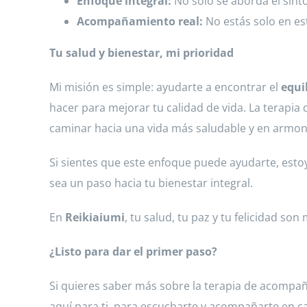
Enfoque integral:
No solo se aborda el sínt
Acompañamiento real:
No estás solo en e
Tu salud y bienestar, mi prioridad
Mi misión es simple: ayudarte a encontrar el
equi
hacer para mejorar tu calidad de vida. La terapia
caminar hacia una vida más saludable y en armon
Si sientes que este enfoque puede ayudarte, esto
sea un paso hacia tu bienestar integral.
En
Reikiaiumi
, tu salud, tu paz y tu felicidad s
¿Listo para dar el primer paso?
Si quieres saber más sobre la terapia de acompa
aquí para ti, para escucharte y acompañarte en ca