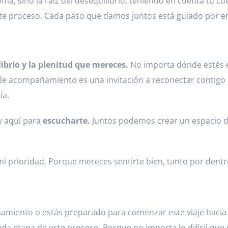
oma, sino la raíz del desequilibrio, teniendo en cuenta tu c
ste proceso. Cada paso que damos juntos está guiado por em
librio y la plenitud que mereces.
No importa dónde estés e
 de acompañamiento es una invitación a reconectar contigo 
ía.
y aquí para
escucharte.
Juntos podemos crear un espacio d
on mi prioridad. Porque mereces sentirte bien, tanto por den
ñamiento o estás preparado para comenzar este viaje hacia 
da etapa de este proceso. Porque no importa lo difícil que 