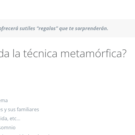
frecerá sutiles “regalos” que te sorprenderán.
da la técnica metamórfica?
lema
 y sus familiares
ida, etc…
nsomnio