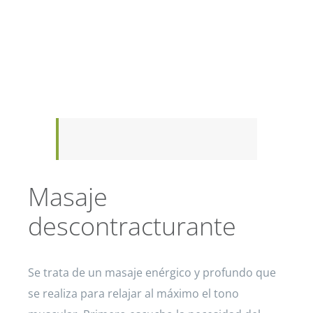
Reproductor
Media error: Format(s) not supported or source(s) not
de
found
vídeo
Descargar archivo: https://reikiaiumi.com/wp-
content/uploads/2021/03/Masaje-relajante.mp4?_=1
Masaje
descontracturante
Se trata de un masaje enérgico y profundo que
se realiza para relajar al máximo el tono