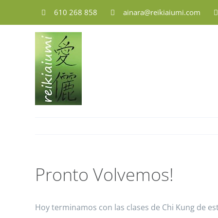
Saltar
610 268 858
ainara@reikiaiumi.com
al
contenido
Pronto Volvemos!
Hoy terminamos con las clases de Chi Kung de es