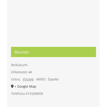
Recinto
Reikiaiumi
Villamonte 4A
Getxo
,
Vizcaya
48993
España
+ Google Map
Teléfono
610268858