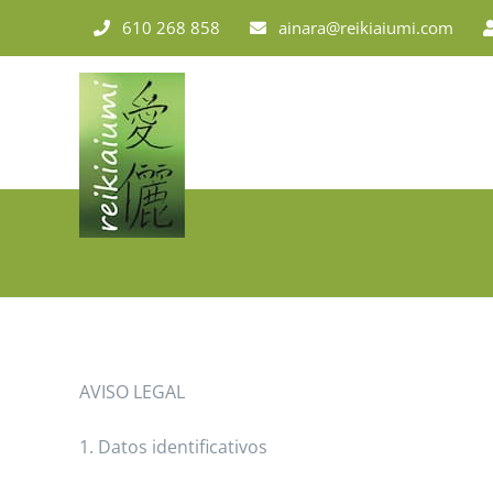
Saltar
610 268 858
ainara@reikiaiumi.com
al
contenido
AVISO LEGAL
1. Datos identificativos