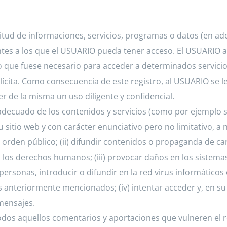
tud de informaciones, servicios, programas o datos (en adel
ntes a los que el USUARIO pueda tener acceso. El USUARIO a
ro que fuese necesario para acceder a determinados servicio
lícita. Como consecuencia de este registro, al USUARIO se 
 de la misma un uso diligente y confidencial.
ecuado de los contenidos y servicios (como por ejemplo se
u sitio web y con carácter enunciativo pero no limitativo, a 
y al orden público; (ii) difundir contenidos o propaganda de c
 los derechos humanos; (iii) provocar daños en los sistemas 
rsonas, introducir o difundir en la red virus informáticos 
anteriormente mencionados; (iv) intentar acceder y, en su c
mensajes.
todos aquellos comentarios y aportaciones que vulneren el r