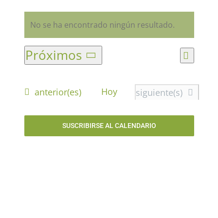
Eventos
No se ha encontrado ningún resultado.
Aviso
Nav
Próximos
Nav
Lista
Selecciona
de
la
de
Eventos
Hoy
vist
fecha.
anterior(es)
Eventos
siguiente(s)
de
vist
SUSCRIBIRSE AL CALENDARIO
Eve