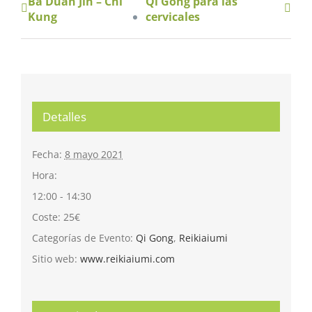
Ba Duan Jin – Chi
Qi Gong para las
Kung
cervicales
Detalles
Fecha:
8 mayo 2021
Hora:
12:00 - 14:30
Coste:
25€
Categorías de Evento:
Qi Gong
,
Reikiaiumi
Sitio web:
www.reikiaiumi.com