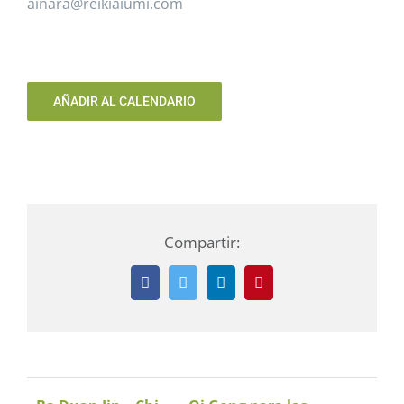
ainara@reikiaiumi.com
AÑADIR AL CALENDARIO
Compartir:
Facebook
Twitter
LinkedIn
Pinterest