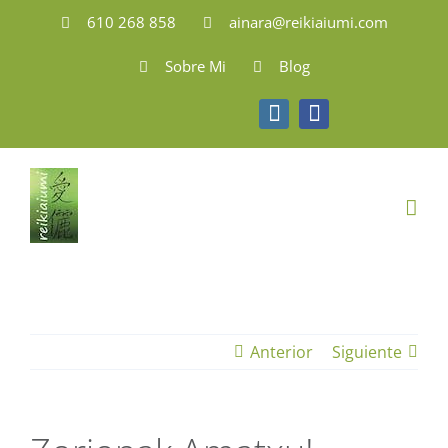
Saltar
610 268 858
ainara@reikiaiumi.com
al
Sobre Mi
Blog
contenido
Instagram
Facebook
Anterior
Siguiente