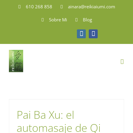
Saltar
610 268 858
ainara@reikiaiumi.com
al
Sobre Mi
Blog
contenido
Instagram
Facebook
Pai Ba Xu: el
automasaje de Qi