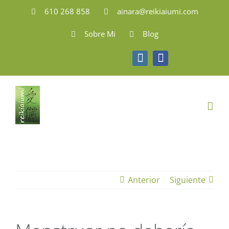
Saltar
610 268 858
ainara@reikiaiumi.com
al
Sobre Mi
Blog
contenido
Instagram
Facebook
Anterior
Siguiente