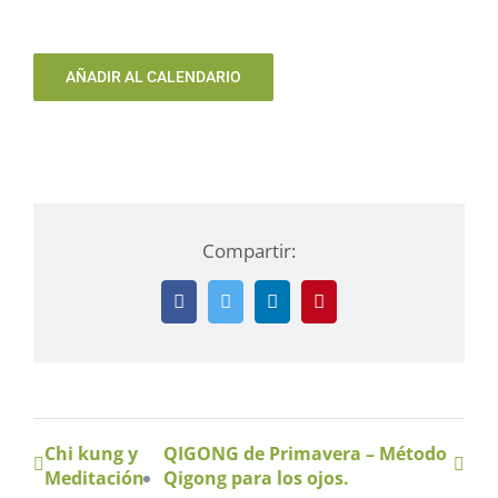
AÑADIR AL CALENDARIO
Compartir:
Facebook
Twitter
LinkedIn
Pinterest
Chi kung y
QIGONG de Primavera – Método
Meditación
Qigong para los ojos.