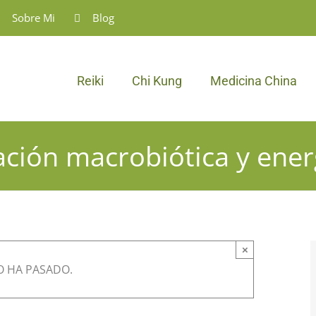
Sobre Mi
Blog
Reiki
Chi Kung
Medicina China
ación macrobiótica y ene
×
O HA PASADO.