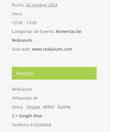
Fecha:
26 octubre 2024
Hora:
10:00 - 13:00
Categorías de Evento:
Alimentación
,
Reikiaiumi
Sitio web:
www.reikiaiumi.com
Recinto
Reikiaiumi
Villamonte 4A
Getxo
,
Vizcaya
48993
España
+ Google Map
Teléfono
610268858