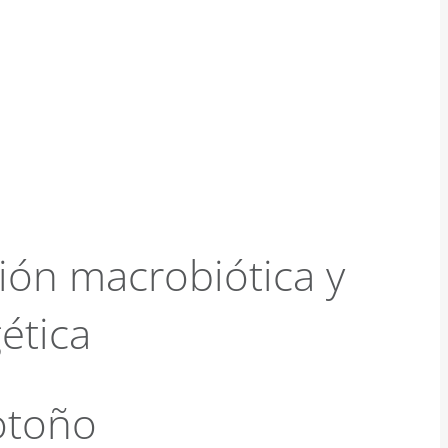
ción macrobiótica y
ética
otoño