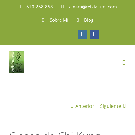
Saltar
610 268 858
ainara@reikiaiumi.com
al
Sobre Mi
Blog
contenido
Instagram
Facebook
Anterior
Siguiente