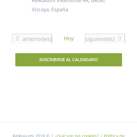
Reikiaiumi
Villamonte 4A, Getxo,
Vizcaya, España
Hoy
Eventos
Eventos
anterior(es)
siguiente(s)
SUSCRIBIRSE AL CALENDARIO
Reikiaiumi 2018 © |
¿Qué son las cookies?
|
Política de